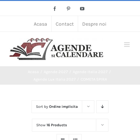
Skip
Facebook
Pinterest
YouTube
to
content
Acasa
Contact
Despre noi
Acasa
Agende 2027
Agende Italia 2027
Agende Lux Italia 2027
COMETA SPIRA
Sort by
Ordine implicita
Show
16 Products