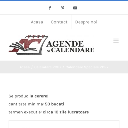
Skip
Facebook
Pinterest
YouTube
to
content
Acasa
Contact
Despre noi
Acasa
Calendare 2027
Calendare Speciale 2027
Se produc
la cerere
!
cantitate minima:
50 bucati
termen executie:
circa 10 zile lucratoare