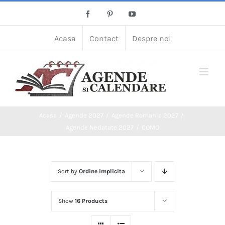
Skip
Facebook
Pinterest
YouTube
to
content
Acasa
Contact
Despre noi
Acasa
Agende 2027
Agende Romania 2027
Agende Nedatate 2027
COMO
Sort by
Ordine implicita
Show
16 Products