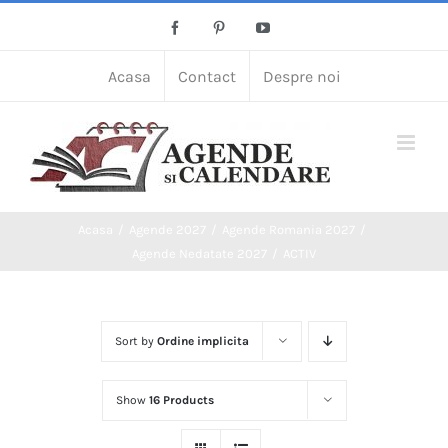
Skip
Facebook
Pinterest
YouTube
to
content
Acasa
Contact
Despre noi
Acasa
Agende 2027
Agende Romania 2027
Agende Nedatate 2027
ACTIV
Sort by
Ordine implicita
Show
16 Products