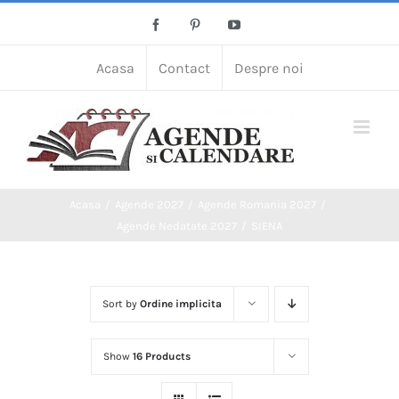
Skip
Facebook
Pinterest
YouTube
to
content
Acasa
Contact
Despre noi
Acasa
Agende 2027
Agende Romania 2027
Agende Nedatate 2027
SIENA
Sort by
Ordine implicita
Show
16 Products