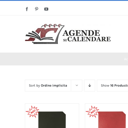
Skip
Facebook
Pinterest
YouTube
to
content
Ac
Sort by
Ordine implicita
Show
16 Product