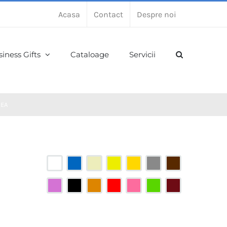
Acasa
Contact
Despre noi
iness Gifts
Cataloage
Servicii
NEA