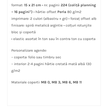
format:
15 x 21 cm
• nr. pagini:
224 (coliţă planning
– 16 pagini*)
• hârtie: offset
Perla
80 g/m2
imprimare: 2 culori (albastru + gri) • forzaţ offset alb
finisare: spiră metalică argintie • colţuri rotunjite
bloc și copertă
• elastic asortat în ton sau în contra ton cu coperta
Personalizare agende:
– coperta: folio sau timbru sec
– interior: 2-4 pagini hârtie cretată mată albă 130
g/m2
Materiale coperti:
MB 0, MB 3, MB 6, MB 11