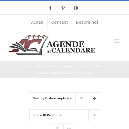
Skip
Facebook
Pinterest
YouTube
to
content
Acasa
Contact
Despre noi
Acasa
Agende 2027
Agende Romania 2027
Agende Nedatate 2027
RIGA
Sort by
Ordine implicita
Show
16 Products