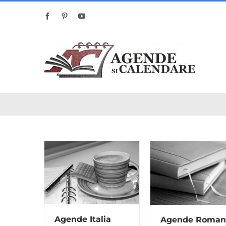
Skip
Facebook
Pinterest
YouTube
to
content
Agende Italia
Agende Roman