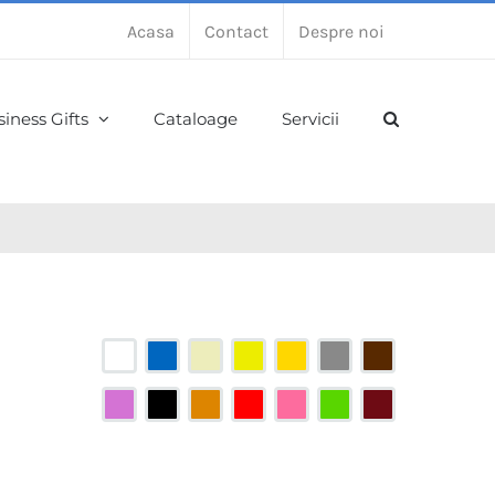
Acasa
Contact
Despre noi
iness Gifts
Cataloage
Servicii