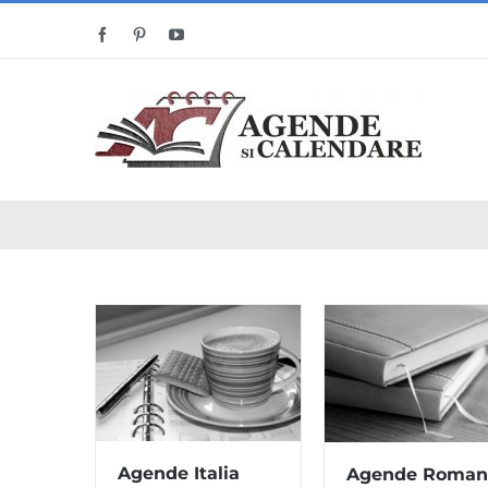
Skip
Facebook
Pinterest
YouTube
to
content
Agende Italia
Agende Roman