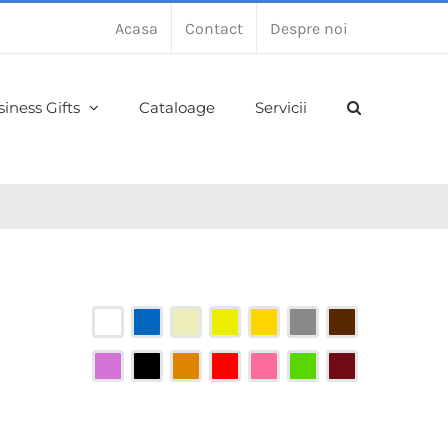
Acasa
Contact
Despre noi
iness Gifts
Cataloage
Servicii