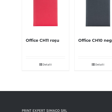
Office CH11 roșu
Office CH10 neg
Detalii
Detalii
PRINT EXPERT SIMACO SRL