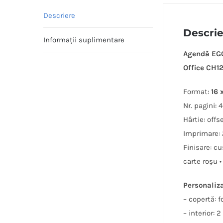
Descriere
Descri
Informații suplimentare
Agendă EGO
Office CH12
Format:
16 
Nr. pagini: 
Hârtie: offs
Imprimare: 2
Finisare: cu
carte roșu •
Personaliz
– copertă: 
– interior: 2