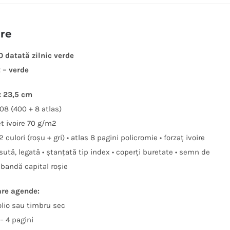
ere
 datată zilnic verde
 – verde
x 23,5 cm
408 (400 + 8 atlas)
et ivoire 70 g/m2
 culori (roșu + gri) • atlas 8 pagini policromie • forzaţ ivoire
sută, legată • ștanţată tip index • coperţi buretate • semn de
 bandă capital roșie
are agende:
folio sau timbru sec
 – 4 pagini