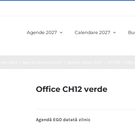
Agende 2027
Calendare 2027
Bus
ende 2027
Agende Romania 2027
Agende datate 2027
OFFICE
Offic
Office CH12 verde
Agendă EGO datată zilnic