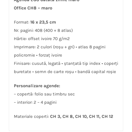
Office CH8 – maro
Format:
16 x 23,5 cm
Nr. pagini: 408 (400 + 8 atlas)
Hârtie: offset ivoire 70 g/m2
Imprimare: 2 culori (roșu + gri) • atlas 8 pagini
policromie • forzaţ ivoire
Finisare: cusută, legată • ștanţată tip index • coperţi
buretate • semn de carte roșu • bandă capital roșie
Personalizare agende:
– copertă: folio sau timbru sec
– interior: 2 – 4 pagini
Materiale coperti:
CH 3, CH 8, CH 10, CH 11, CH 12