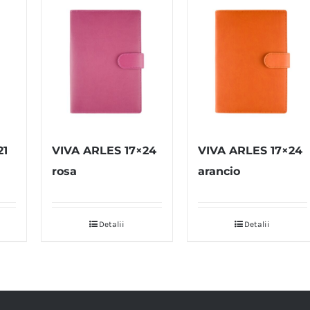
21
VIVA ARLES 17×24
VIVA ARLES 17×24
rosa
arancio
Detalii
Detalii