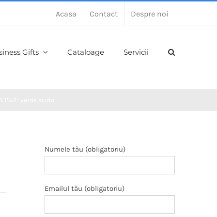
Acasa
Contact
Despre noi
iness Gifts
Cataloage
Servicii
S 15×21 verde acido
Numele tău (obligatoriu)
Emailul tău (obligatoriu)