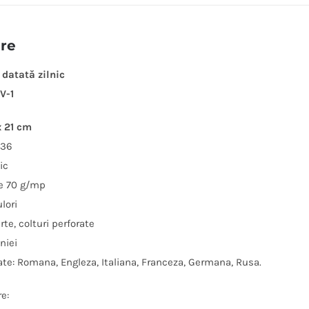
ere
datată zilnic
V-1
x 21 cm
336
nic
re 70 g/mp
ulori
te, colturi perforate
niei
zate: Romana, Engleza, Italiana, Franceza, Germana, Rusa.
e: