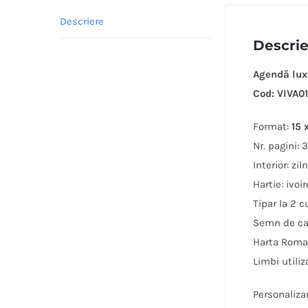
Descriere
Descri
Agendă lux 
Cod: VIVA01
Format:
15 
Nr. pagini: 
Interior: zil
Hartie: ivoi
Tipar la 2 c
Semn de car
Harta Roma
Limbi utili
Personalizar