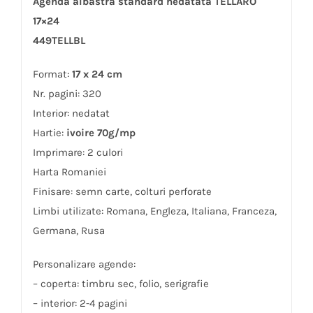
Agendă albastra standard nedatată TELLARO
17×24
449TELLBL
Format:
17 x 24 cm
Nr. pagini: 320
Interior: nedatat
Hartie:
ivoire 70g/mp
Imprimare: 2 culori
Harta Romaniei
Finisare: semn carte, colturi perforate
Limbi utilizate: Romana, Engleza, Italiana, Franceza,
Germana, Rusa
Personalizare agende:
– coperta: timbru sec, folio, serigrafie
– interior: 2-4 pagini