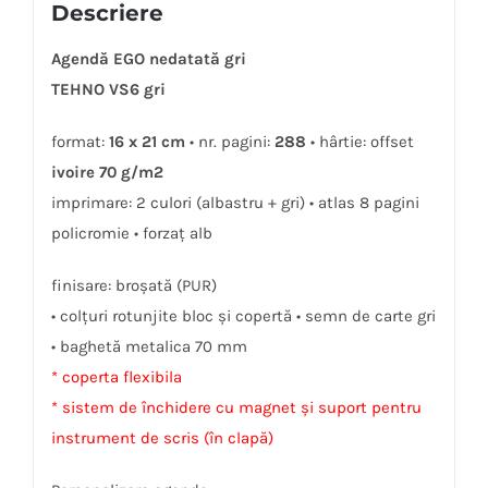
Descriere
Agendă EGO nedatată gri
TEHNO VS6 gri
format:
16 x 21 cm
• nr. pagini:
288
• hârtie: offset
ivoire 70 g/m2
imprimare: 2 culori (albastru + gri) • atlas 8 pagini
policromie • forzaţ alb
finisare: broșată (PUR)
• colţuri rotunjite bloc și copertă • semn de carte gri
• baghetă metalica 70 mm
* coperta flexibila
* sistem de închidere cu magnet și suport pentru
instrument de scris (în clapă)