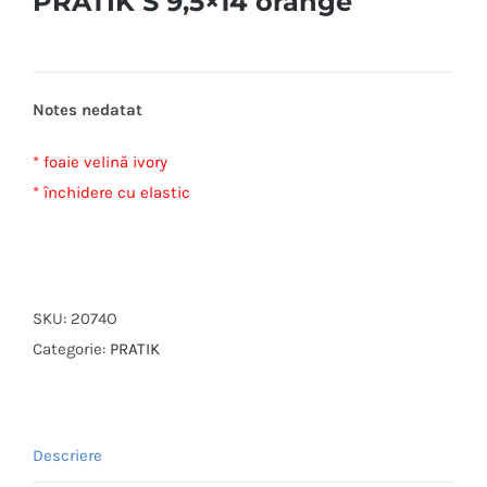
PRATIK S 9,5×14 orange
Notes nedatat
* foaie velină ivory
* închidere cu elastic
SKU:
2074O
Categorie:
PRATIK
Descriere