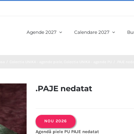
Agende 2027
Calendare 2027
Bus
asa
Colectia UNIKA - agende piele
Colectia UNIKA - agende PU
.PAJE ned
.PAJE nedatat
NOU 2026
Agendă piele PU PAJE nedatat