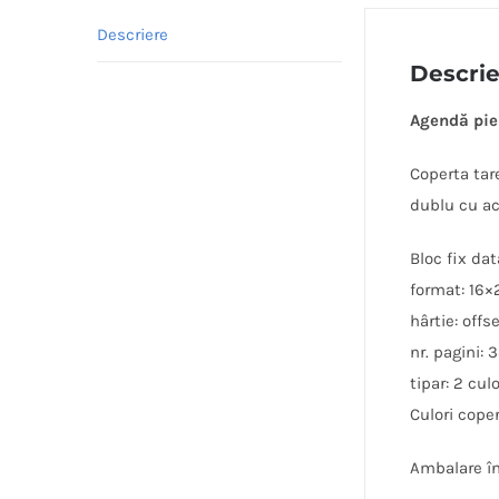
Descriere
Descri
Agendă pie
Coperta tare
dublu cu ac
Bloc fix dat
format: 16×
hârtie: offse
nr. pagini: 
tipar: 2 culo
Culori cope
Ambalare în