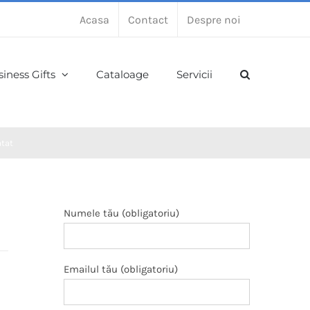
Acasa
Contact
Despre noi
iness Gifts
Cataloage
Servicii
atat
Numele tău (obligatoriu)
Emailul tău (obligatoriu)