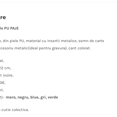
ere
le PU PAJE
, din piele PU, material cu insertii metalice, semn de carte
cesoriu metalic(ideal pentru gravura), cant colorat.
at,
22 cm,
t ivoire,
336,
ri,
rți:
maro, negru, blue, gri, verde
 cutie colectiva.