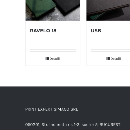
RAVELO 18
USB
Detalii
Detalii
PRINT EXPERT SIMACO SRL
050201, Str. Inclinata nr. 1-3, sector 5, BUCURESTI