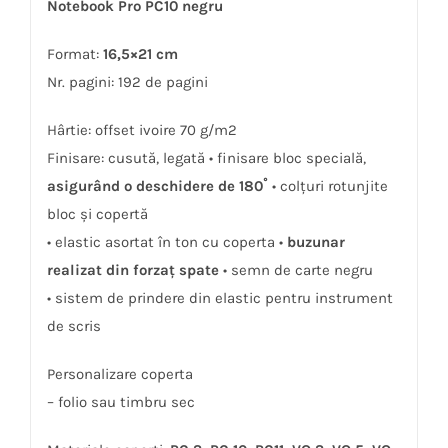
Notebook Pro PC10 negru
Format:
16,5×21 cm
Nr. pagini: 192 de pagini
Hârtie: offset ivoire 70 g/m2
Finisare: cusută, legată • finisare bloc specială,
asigurând o deschidere de 180˚
• colţuri rotunjite
bloc și copertă
• elastic asortat în ton cu coperta •
buzunar
realizat din forzaţ spate
• semn de carte negru
• sistem de prindere din elastic pentru instrument
de scris
Personalizare coperta
– folio sau timbru sec