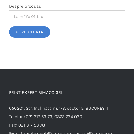
Despre produsul
Please leave this field empty.
PRINT EXPERT SIMACO SRL
050201, Str. Inclinata nr. 1-3, sector 5, BUCURESTI
Telefon:
021 317 53 73, 0372 734 030
Fax:
021 317 53 78
E-mail:
printexpert@simaco.ro; vanzari@simaco.ro