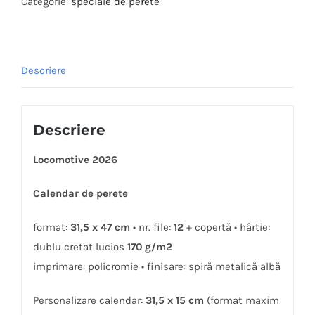
Categorie:
speciale de perete
Descriere
Descriere
Locomotive 2026
Calendar de perete
format:
31,5 x 47 cm
• nr. file:
12
+ copertă • hârtie:
dublu cretat lucios
170 g/m2
imprimare: policromie • finisare: spiră metalică albă
Personalizare calendar:
31,5 x 15 cm
(format maxim