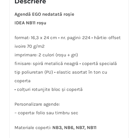
Descriere
Agendă EGO nedatată roșie
IDEA NB11 roșu
format: 16,3 x 24 cm • nr. pagini: 224 • hârtie: offset
ivoire 70 g/m2
imprimare: 2 culori (roșu + gri)
finisare: spiră metalică neagră • copertă specială
tip poliuretan (PU) • elastic asortat în ton cu
coperta
• colţuri rotunjite bloc și copertă
Personalizare agende:
– coperta: folio sau timbru sec
Materiale coperti:
NB3, NB6, NB7, NB11