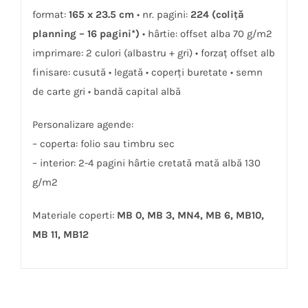
format:
165 x 23.5 cm
• nr. pagini:
224 (coliţă
planning – 16 pagini*)
• hârtie: offset alba 70 g/m2
imprimare: 2 culori (albastru + gri) • forzaţ offset alb
finisare: cusută • legată • coperţi buretate • semn
de carte gri • bandă capital albă
Personalizare agende:
– coperta: folio sau timbru sec
– interior: 2-4 pagini hârtie cretată mată albă 130
g/m2
Materiale coperti:
MB 0, MB 3, MN4, MB 6, MB10,
MB 11, MB12