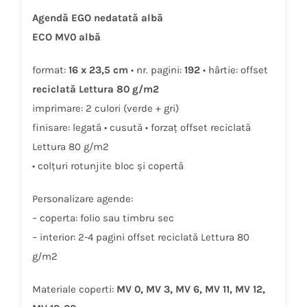
Agendă EGO nedatată albă
ECO MV0 albă
format:
16 x 23,5 cm
• nr. pagini:
192
• hârtie: offset
reciclată Lettura 80 g/m2
imprimare: 2 culori (verde + gri)
finisare: legată • cusută • forzaţ offset reciclată
Lettura 80 g/m2
• colţuri rotunjite bloc și copertă
Personalizare agende:
– coperta: folio sau timbru sec
– interior: 2-4 pagini offset reciclată Lettura 80
g/m2
Materiale coperti:
MV 0, MV 3, MV 6, MV 11, MV 12,