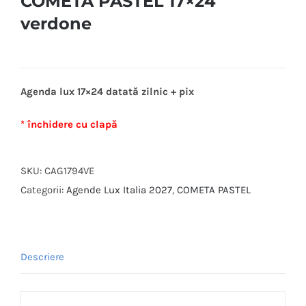
COMETA PASTEL 17×24
verdone
Agenda lux 17×24 datată zilnic + pix
* închidere cu clapă
SKU:
CAG1794VE
Categorii:
Agende Lux Italia 2027
,
COMETA PASTEL
Descriere