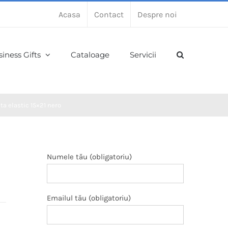
Acasa
Contact
Despre noi
iness Gifts
Cataloage
Servicii
a elastic 15×21 nero
Numele tău (obligatoriu)
Emailul tău (obligatoriu)