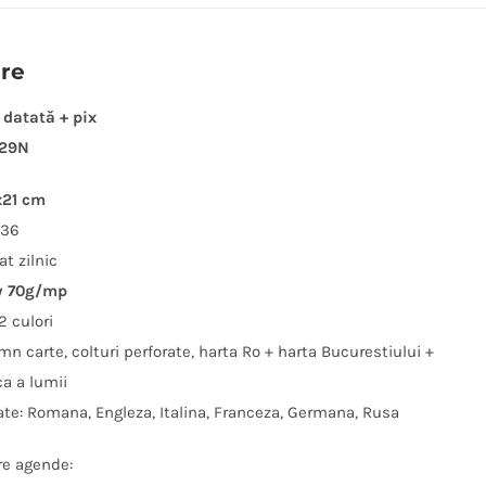
ere
 datată + pix
129N
x21 cm
336
at zilnic
y 70g/mp
2 culori
mn carte, colturi perforate, harta Ro + harta Bucurestiului +
ca a lumii
zate: Romana, Engleza, Italina, Franceza, Germana, Rusa
re agende: