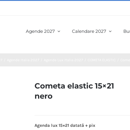
Agende 2027
Calendare 2027
Bus
27
Agende Italia 2027
Agende Lux Italia 2027
COMETA ELASTIC
Comet
Cometa elastic 15×21
nero
Agenda lux 15×21 datată + pix