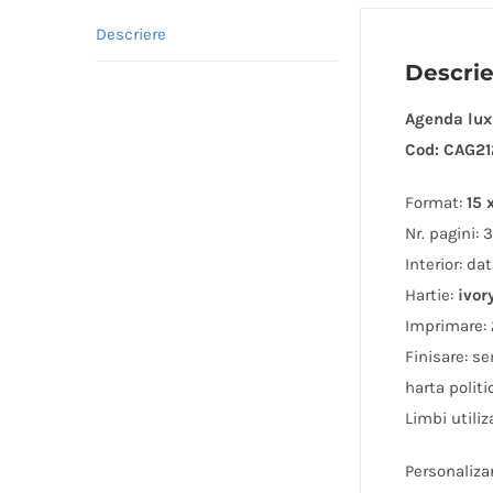
Descriere
Descri
Agenda lux
Cod: CAG2
Format:
15 
Nr. pagini: 
Interior: dat
Hartie:
ivor
Imprimare: 
Finisare: se
harta politi
Limbi utili
Personaliza