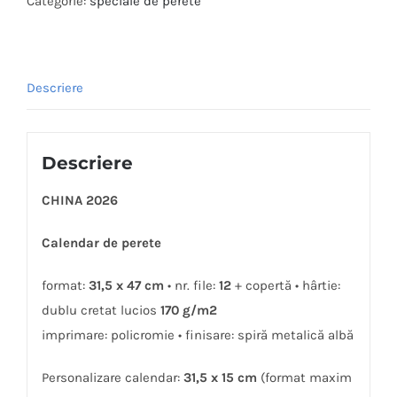
Categorie:
speciale de perete
Descriere
Descriere
CHINA 2026
Calendar de perete
format:
31,5 x 47 cm
• nr. file:
12
+ copertă • hârtie:
dublu cretat lucios
170 g/m2
imprimare: policromie • finisare: spiră metalică albă
Personalizare calendar:
31,5 x 15 cm
(format maxim