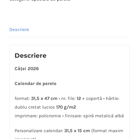
Descriere
Descriere
Căței 2026
Calendar de perete
format:
31,5 x 47 cm
• nr. file:
12
+ copertă • hârtie:
dublu cretat lucios
170 g/m2
imprimare: policromie • finisare: spiră metalică albă
Personalizare calendar:
31,5 x 15 cm
(format maxim