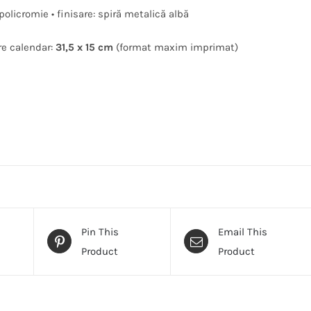
olicromie • finisare: spiră metalică albă
re calendar:
31,5 x 15 cm
(format maxim imprimat)
Pin This
Email This
Product
Product