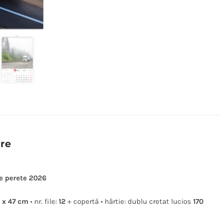
ere
e perete 2026
5 x 47 cm
• nr. file:
12
+ copertă • hârtie: dublu cretat lucios
170