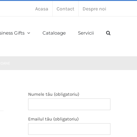
Acasa
Contact
Despre noi
iness Gifts
Cataloage
Servicii
IOANE
Numele tău (obligatoriu)
Emailul tău (obligatoriu)