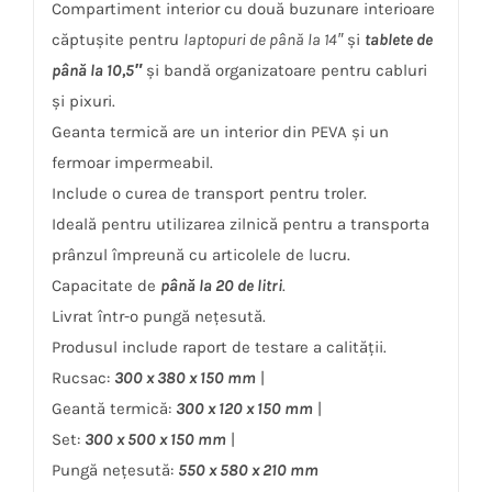
Compartiment interior cu două buzunare interioare
căptușite pentru
laptopuri de până la 14″
și
tablete de
până la 10,5″
și bandă organizatoare pentru cabluri
și pixuri.
Geanta termică are un interior din PEVA și un
fermoar impermeabil.
Include o curea de transport pentru troler.
Ideală pentru utilizarea zilnică pentru a transporta
prânzul împreună cu articolele de lucru.
Capacitate de
până la 20 de litri
.
Livrat într-o pungă nețesută.
Produsul include raport de testare a calității.
Rucsac:
300 x 380 x 150 mm
|
Geantă termică:
300 x 120 x 150 mm
|
Set:
300 x 500 x 150 mm
|
Pungă nețesută:
550 x 580 x 210 mm