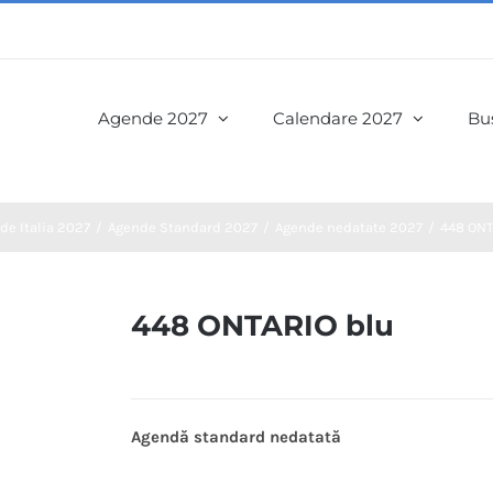
Agende 2027
Calendare 2027
Bus
de Italia 2027
Agende Standard 2027
Agende nedatate 2027
448 ONT
448 ONTARIO blu
Agendă standard nedatată