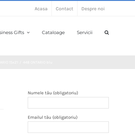
Acasa
Contact
Despre noi
iness Gifts
Cataloage
Servicii
ARIO 15x21
448 ONTARIO blu
Numele tău (obligatoriu)
Emailul tău (obligatoriu)