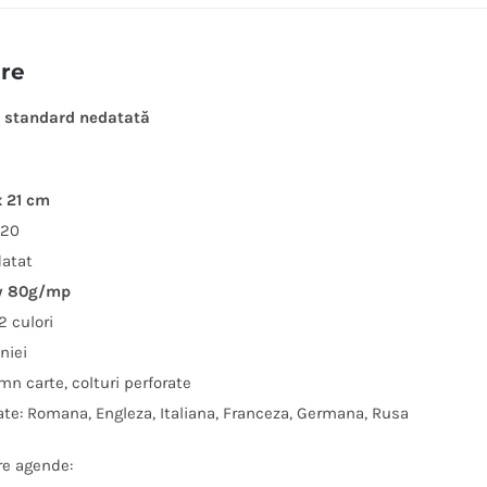
ere
 standard nedatată
x 21 cm
320
datat
ry 80g/mp
2 culori
niei
mn carte, colturi perforate
zate: Romana, Engleza, Italiana, Franceza, Germana, Rusa
re agende: