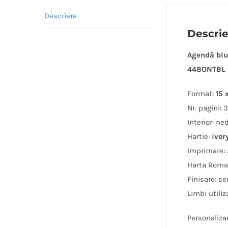
Descriere
Descri
Agendă blu
448ONTBL
Format:
15 
Nr. pagini: 
Interior: ne
Hartie:
ivo
Imprimare: 
Harta Roma
Finisare: se
Limbi utili
Personaliza