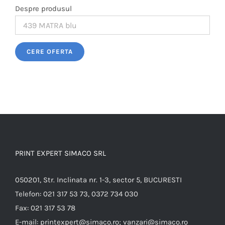
Despre produsul
Please leave this field empty.
PRINT EXPERT SIMACO SRL
050201, Str. Inclinata nr. 1-3, sector 5, BUCURESTI
Telefon:
021 317 53 73, 0372 734 030
Fax:
021 317 53 78
E-mail:
printexpert@simaco.ro; vanzari@simaco.ro